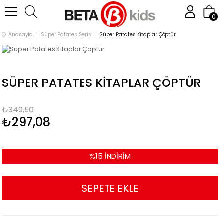
0
Anasayfa
Süper Patates Serisi
Süper Patates Kitaplar Çöptür
SÜPER PATATES KITAPLAR ÇÖPTÜR
₺349,50
₺297,08
%
15
İNDIRIM