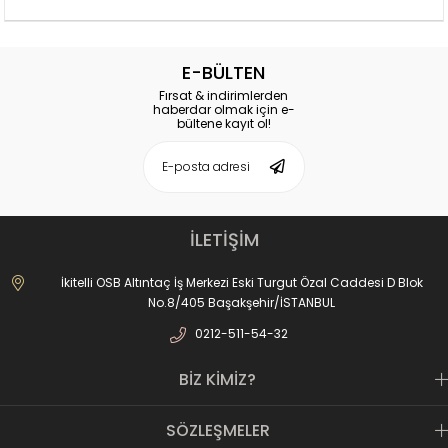
E-BÜLTEN
Fırsat & indirimlerden
haberdar olmak için e-
bültene kayıt ol!
İLETİŞİM
İkitelli OSB Altıntaç İş Merkezi Eski Turgut Özal Caddesi D Blok
No.8/405 Başakşehir/İSTANBUL
0212-511-54-32
BİZ KİMİZ?
SÖZLEŞMELER