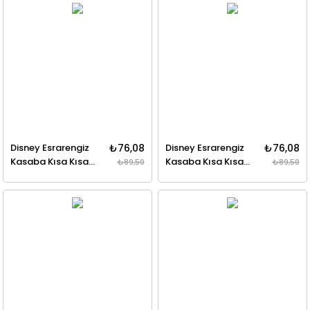
Disney Esrarengiz
₺76,08
Disney Esrarengiz
₺76,08
Kasaba Kısa Kısa
Kasaba Kısa Kısa
₺89,50
₺89,50
Mabel'in Renk
Mabel'in Çıkartma
Rehberi
Rehberi