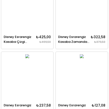
Disney Esrarengiz
₺425,00
Disney Esrarengiz
₺322,58
Kasaba Çizgi
Kasaba Zamanda
₺499,50
₺379,50
Diziden Öyküler 3
Yolculuk
Disney Esrarengiz
₺237,58
Disney Esrarengiz
₺127,08