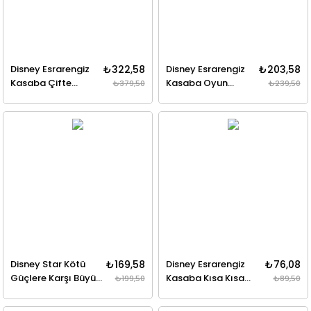
Disney Esrarengiz
₺322,58
Disney Esrarengiz
₺203,58
Kasaba Çifte
Kasaba Oyun
₺379,50
₺239,50
Dipper
Kitabı
Disney Star Kötü
₺169,58
Disney Esrarengiz
₺76,08
Güçlere Karşı Büyük
Kasaba Kısa Kısa
₺199,50
₺89,50
Bela
Mabel'in Moda
Rehberi