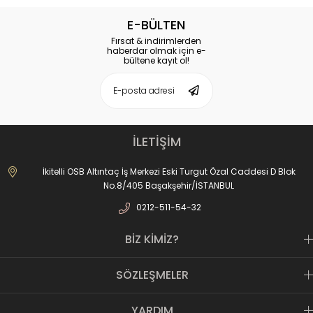
E-BÜLTEN
Fırsat & indirimlerden
haberdar olmak için e-
bültene kayıt ol!
İLETİŞİM
İkitelli OSB Altıntaç İş Merkezi Eski Turgut Özal Caddesi D Blok
No.8/405 Başakşehir/İSTANBUL
0212-511-54-32
BİZ KİMİZ?
SÖZLEŞMELER
YARDIM