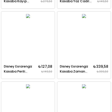
Kasaba Kayıp
Kasaba Yaz Cadılar
₺279,50
₺149,50
Efsaneler
Bayramı
Disney Esrarengiz
₺127,08
Disney Esrarengiz
₺339,58
Kasaba Perili
Kasaba Zaman
₺149,50
₺399,50
Dükkan!
Korsan Hazinesinin
Laneti