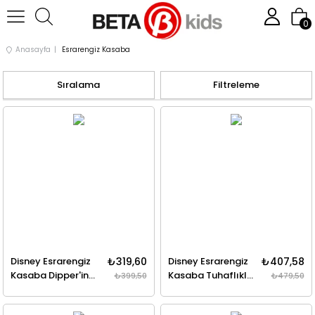
0
Anasayfa
Esrarengiz Kasaba
Sıralama
Filtreleme
Disney Esrarengiz
₺319,60
Disney Esrarengiz
₺407,58
Kasaba Dipper'in
Kasaba Tuhaflıklar
₺399,50
₺479,50
Anlaşılmaz
Kıyameti Çizgi
Tuhaflıklar Günlüğü
Diziden Öyküler