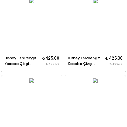
Disney Esrarengiz
₺425,00
Disney Esrarengiz
₺425,00
Kasaba Çizgi
Kasaba Çizgi
₺499,50
₺499,50
Diziden Öyküler 4
Diziden Öyküler 5