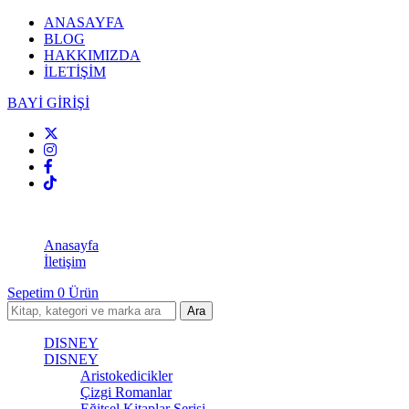
ANASAYFA
BLOG
HAKKIMIZDA
İLETİŞİM
BAYİ GİRİŞİ
Anasayfa
İletişim
Sepetim
0
Ürün
DISNEY
DISNEY
Aristokedicikler
Çizgi Romanlar
Eğitsel Kitaplar Serisi