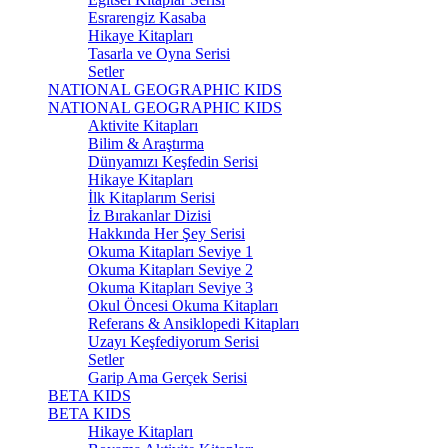
Esrarengiz Kasaba
Hikaye Kitapları
Tasarla ve Oyna Serisi
Setler
NATIONAL GEOGRAPHIC KIDS
NATIONAL GEOGRAPHIC KIDS
Aktivite Kitapları
Bilim & Araştırma
Dünyamızı Keşfedin Serisi
Hikaye Kitapları
İlk Kitaplarım Serisi
İz Bırakanlar Dizisi
Hakkında Her Şey Serisi
Okuma Kitapları Seviye 1
Okuma Kitapları Seviye 2
Okuma Kitapları Seviye 3
Okul Öncesi Okuma Kitapları
Referans & Ansiklopedi Kitapları
Uzayı Keşfediyorum Serisi
Setler
Garip Ama Gerçek Serisi
BETA KIDS
BETA KIDS
Hikaye Kitapları