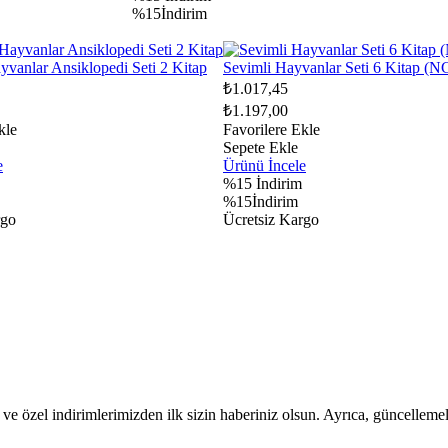
%15İndirim
vanlar Ansiklopedi Seti 2 Kitap
Sevimli Hayvanlar Seti 6 Kitap (N
₺1.017,45
₺1.197,00
kle
Favorilere Ekle
Sepete Ekle
e
Ürünü İncele
%15
İndirim
%15İndirim
rgo
Ücretsiz Kargo
ve özel indirimlerimizden ilk sizin haberiniz olsun. Ayrıca, güncellemel