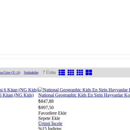
7 Ürün
na Göre (Z<A)
Stoktakiler
i 6 Kitap (NG Kids)
National Geographic Kids En Şirin Hayvanlar Ko
₺847,88
₺997,50
Favorilere Ekle
Sepete Ekle
Ürünü İncele
%15
İndirim