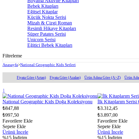
Boyama Aktivite Kitapları
Bebek Kitapları
Eğitsel Kitaplar
Küçük Nokta Serisi
Mizah & Çizgi Roman
Resimli Hikaye Kitapları
Süper Patates Serisi
Unicorn Serisi
Eğitici Bebek Kitapları
Filtreleme
Anasayfa
>
National Geographic Kids Setleri
Fiyata Göre (Artan)
Fiyata Göre (Azalan)
Ürün Adına Göre (A>Z)
Ürün Adı
1
National Geographic Kids Doğa Koleksiyonu
İlk Kitaplarım Seris
₺847,88
₺3.312,45
₺997,50
₺3.897,00
Favorilere Ekle
Favorilere Ekle
Sepete Ekle
Sepete Ekle
Ürünü İncele
Ürünü İncele
%15
İndirim
%15
İndirim