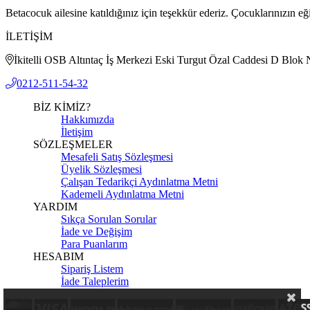
Betacocuk ailesine katıldığınız için teşekkür ederiz. Çocuklarınızın e
İLETİŞİM
İkitelli OSB Altıntaç İş Merkezi Eski Turgut Özal Caddesi D Bl
0212-511-54-32
BİZ KİMİZ?
Hakkımızda
İletişim
SÖZLEŞMELER
Mesafeli Satış Sözleşmesi
Üyelik Sözleşmesi
Çalışan Tedarikçi Aydınlatma Metni
Kademeli Aydınlatma Metni
YARDIM
Sıkça Sorulan Sorular
İade ve Değişim
Para Puanlarım
HESABIM
Sipariş Listem
İade Taleplerim