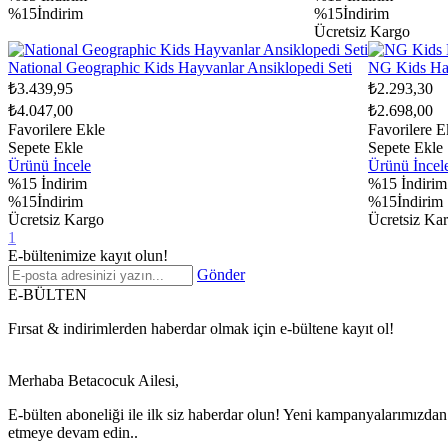
%15İndirim
%15İndirim
Ücretsiz Kargo
National Geographic Kids Hayvanlar Ansiklopedi Seti
NG Kids Hay
₺3.439,95
₺2.293,30
₺4.047,00
₺2.698,00
Favorilere Ekle
Favorilere E
Sepete Ekle
Sepete Ekle
Ürünü İncele
Ürünü İncel
%15
İndirim
%15
İndirim
%15İndirim
%15İndirim
Ücretsiz Kargo
Ücretsiz Ka
1
E-bültenimize kayıt olun!
Gönder
E-BÜLTEN
Fırsat & indirimlerden haberdar olmak için e-bültene kayıt ol!
Merhaba Betacocuk Ailesi,
E-bülten aboneliği ile ilk siz haberdar olun! Yeni kampanyalarımızdan 
etmeye devam edin..