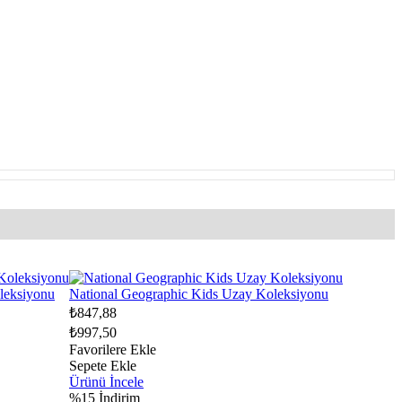
leksiyonu
National Geographic Kids Uzay Koleksiyonu
₺847,88
₺997,50
Favorilere Ekle
Sepete Ekle
Ürünü İncele
%15
İndirim