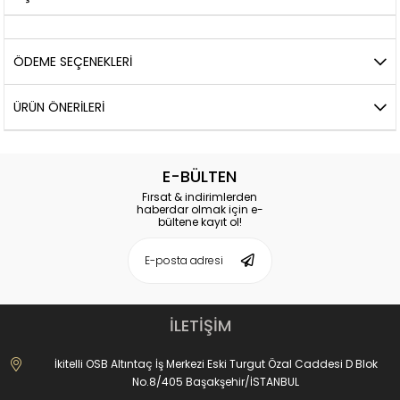
ÖDEME SEÇENEKLERI
ÜRÜN ÖNERILERI
E-BÜLTEN
Fırsat & indirimlerden
haberdar olmak için e-
bültene kayıt ol!
İLETİŞİM
İkitelli OSB Altıntaç İş Merkezi Eski Turgut Özal Caddesi D Blok
No.8/405 Başakşehir/İSTANBUL