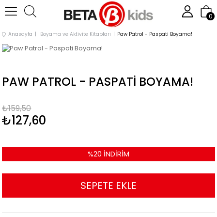
0
Anasayfa
Boyama ve Aktivite Kitapları
Paw Patrol - Paspati Boyama!
PAW PATROL - PASPATI BOYAMA!
₺159,50
₺127,60
%
20
İNDIRIM