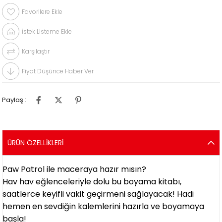
Favorilere Ekle
İstek Listeme Ekle
Karşılaştır
Fiyat Düşünce Haber Ver
Paylaş :
ÜRÜN ÖZELLIKLERI
Paw Patrol ile maceraya hazır mısın?
Hav hav eğlenceleriyle dolu bu boyama kitabı, 
saatlerce keyifli vakit geçirmeni sağlayacak! Hadi 
hemen en sevdiğin kalemlerini hazırla ve boyamaya 
başla!