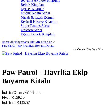
Boyama Aktivite Kitapları
Bebek Kitapları
Eğitsel Kitaplar
Küçük Nokta Serisi
Mizah & Çizgi Roman
Resimli Hikaye Kitapları
Süper Patates Serisi
Unicorn Serisi
Eğitici Bebek Kitapları
Anasayfa
>
Boyama ve Aktivite Kitapları
>
Paw Patrol - Havrika Ekip Boyama Kitabı
< < Önceki Sayfaya Dön
Paw Patrol - Havrika Ekip
Boyama Kitabı
İndirim Oranı
:
%
15
İndirim
Fiyat
:
₺159,50
İndirimli
:
₺135,57