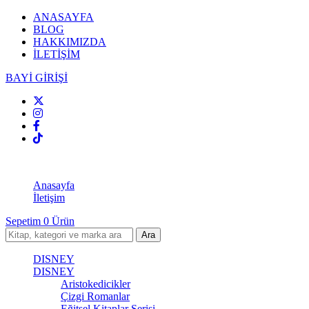
ANASAYFA
BLOG
HAKKIMIZDA
İLETİŞİM
BAYİ GİRİŞİ
Anasayfa
İletişim
Sepetim
0
Ürün
DISNEY
DISNEY
Aristokedicikler
Çizgi Romanlar
Eğitsel Kitaplar Serisi