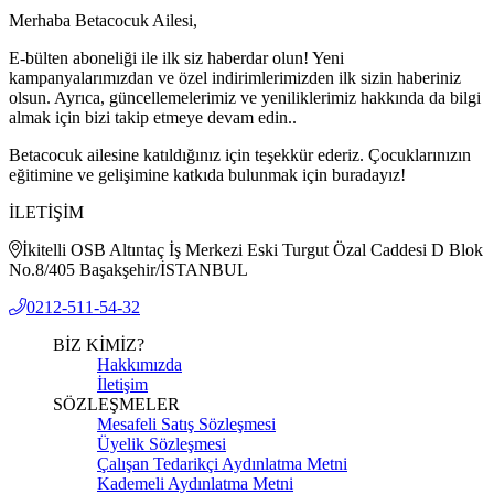
Merhaba Betacocuk Ailesi,
E-bülten aboneliği ile ilk siz haberdar olun! Yeni
kampanyalarımızdan ve özel indirimlerimizden ilk sizin haberiniz
olsun. Ayrıca, güncellemelerimiz ve yeniliklerimiz hakkında da bilgi
almak için bizi takip etmeye devam edin..
Betacocuk ailesine katıldığınız için teşekkür ederiz. Çocuklarınızın
eğitimine ve gelişimine katkıda bulunmak için buradayız!
İLETİŞİM
İkitelli OSB Altıntaç İş Merkezi Eski Turgut Özal Caddesi D Blok
No.8/405 Başakşehir/İSTANBUL
0212-511-54-32
BİZ KİMİZ?
Hakkımızda
İletişim
SÖZLEŞMELER
Mesafeli Satış Sözleşmesi
Üyelik Sözleşmesi
Çalışan Tedarikçi Aydınlatma Metni
Kademeli Aydınlatma Metni