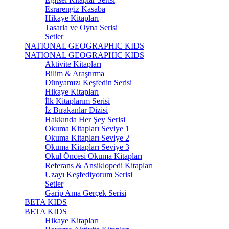
Esrarengiz Kasaba
Hikaye Kitapları
Tasarla ve Oyna Serisi
Setler
NATIONAL GEOGRAPHIC KIDS
NATIONAL GEOGRAPHIC KIDS
Aktivite Kitapları
Bilim & Araştırma
Dünyamızı Keşfedin Serisi
Hikaye Kitapları
İlk Kitaplarım Serisi
İz Bırakanlar Dizisi
Hakkında Her Şey Serisi
Okuma Kitapları Seviye 1
Okuma Kitapları Seviye 2
Okuma Kitapları Seviye 3
Okul Öncesi Okuma Kitapları
Referans & Ansiklopedi Kitapları
Uzayı Keşfediyorum Serisi
Setler
Garip Ama Gerçek Serisi
BETA KIDS
BETA KIDS
Hikaye Kitapları