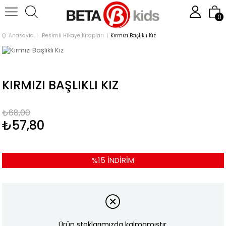
0
Anasayfa
Resimli Hikaye Kitapları
Kırmızı Başlıklı Kız
KIRMIZI BAŞLIKLI KIZ
₺68,00
₺57,80
%
15
İNDIRIM
Ürün stoklarımızda kalmamıştır.