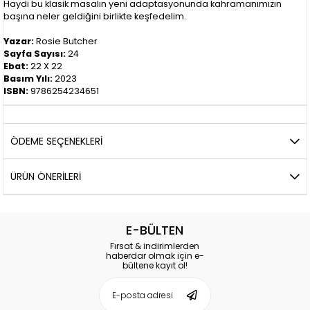
Haydi bu klasik masalın yeni adaptasyonunda kahramanımızın
başına neler geldiğini birlikte keşfedelim.
Yazar:
Rosie Butcher
Sayfa Sayısı:
24
Ebat:
22 X 22
Basım Yılı:
2023
ISBN:
9786254234651
ÖDEME SEÇENEKLERI
ÜRÜN ÖNERILERI
E-BÜLTEN
Fırsat & indirimlerden
haberdar olmak için e-
bültene kayıt ol!