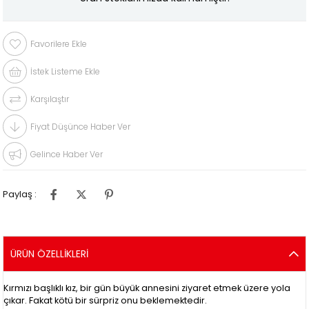
Favorilere Ekle
İstek Listeme Ekle
Karşılaştır
Fiyat Düşünce Haber Ver
Gelince Haber Ver
Paylaş :
ÜRÜN ÖZELLIKLERI
Kırmızı başlıklı kız, bir gün büyük annesini ziyaret etmek üzere yola
çıkar. Fakat kötü bir sürpriz onu beklemektedir.