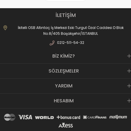
İLETİŞİM
İkitelli OSB Altıntaç İş Merkezi Eski Turgut Özal Caddesi D Blok
No.8/405 Başakşehir/İSTANBUL
0212-511-54-32
BİZ KİMİZ?
SÖZLEŞMELER
YARDIM
HESABIM